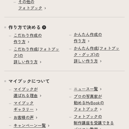
その他の
フォトブック
作り方で決める
かんたん作成の
こだわり作成の
作り方
作り方
かんたん作成(フォトブッ
こだわり作成(フォトブッ
ク・グッズ)の
ク)の
詳しい作り方
詳しい作り方
マイブックについて
ニュース一覧
マイブックが
選ばれる理由
プロの写真家が
勧めるMyBookの
マイブック
フォトブック
ギャラリー
フォトブックの
お客様の声
制作講座を受講できる
キャンペーン一覧