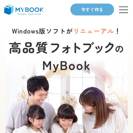
今すぐ作る
Windows版ソフトが
リニューアル
！
高品質
フ
ォ
ト
ブ
ッ
ク
の
MyBook