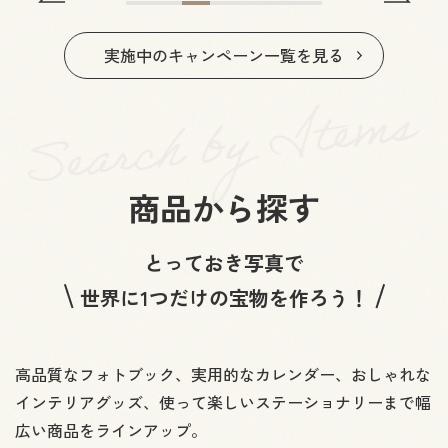
Previous
Nex
1
2
3
4
5
6
7
実施中のキャンペーン一覧を見る
商品から探す
とっておき写真で
世界に1つだけの宝物を作ろう！
高品質なフォトブック、実用的なカレンダー、おしゃれな
インテリアグッズ、使って楽しいステーショナリーまで幅
広い商品をラインアップ。