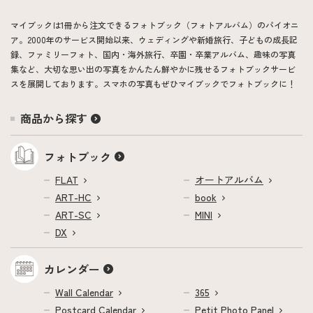
マイブックは1冊から注文できるフォトブック（フォトアルバム）のパイオニ
ア。2000年のサービス開始以来、ウェディングや新婚旅行、子どもの成長記
録、ファミリーフォト、国内・海外旅行、卒園・卒業アルバム、趣味の写真
集など、大切な思い出の写真をかんたん鮮やかに残せるフォトブックサービ
スを展開しております。スマホの写真もぜひマイブックでフォトブックに！
商品から探す
フォトブック
FLAT
オートアルバム
ART-HC
book
ART-SC
MINI
DX
カレンダー
Wall Calendar
365
Postcard Calendar
Petit Photo Panel