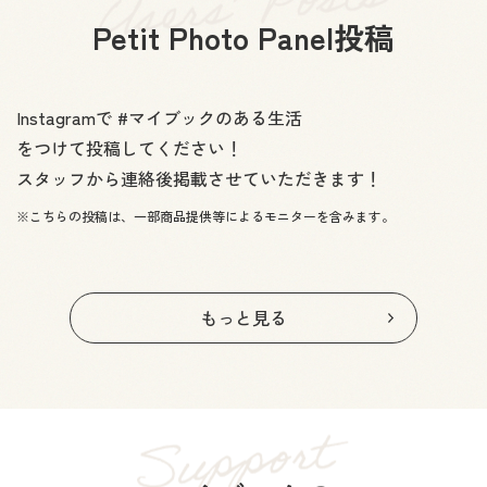
ラミネート加工 光沢
Petit Photo Panel投稿
Instagramで #マイブックのある生活
をつけて投稿してください！
スタッフから連絡後掲載させていただきます！
こちらの投稿は、一部商品提供等によるモニターを含みます。
表面に光沢を与え、耐久性もアップ！マイブックの表
紙でも使用している加工方法です。
光沢のある専用紙
無線綴じ（ハードカバー）
もっと見る
ラミネート加工 つや消し
光沢があり華やかに仕上が
る専用紙です。