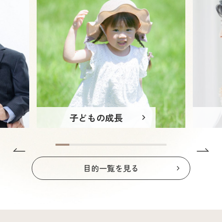
子どもの成長
Previous
N
1
2
3
4
5
6
7
8
目的一覧を見る