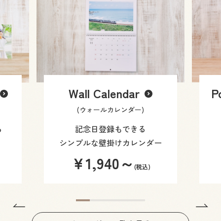
Wall Calendar
P
(ウォールカレンダー)
る
記念日登録もできる
シンプルな壁掛けカレンダー
￥1,940～
(税込)
Previous
N
1
2
3
4
5