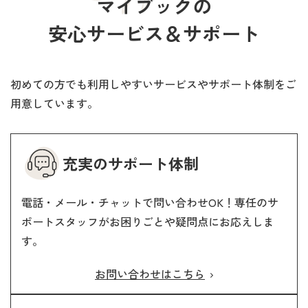
マイブックの
光沢を抑えた専用紙
無線綴じ（ソフトカバー）
ラミネート加工 - 光沢
ラミネート加工 - 光沢
ラミネート加工 - 光沢
安心サービス＆サポート
ニス加工
合紙製本
表面の光沢を抑え、高級感を演出！やわらかい仕上が
糸綴じ
落ち着いた雰囲気に仕上が
マイブックの表紙は、全種類ラミネート加工されてい
FLATの表紙は、光沢ラミネート加工されています。
マイブックの表紙は、全種類ラミネート加工されてい
りが特徴です。
る専用紙です。
ます。仕上げは「ラミネート加工（光沢・つや消
仕上げは「ラミネート加工（光沢・つや消し）」の2
ます。DXは光沢のあるラミネートで、光を当てるとツ
紙や印刷の質感を残した優しい光沢感！
初めての方でも利用しやすいサービスやサポート体制をご
紙を貼り合わせて製本する方式です。
糸綴じは、フォトブックをの真ん中を糸で綴じた、ペ
し）」の2タイプです。
タイプです。
ヤツヤと反射します。
色合いをより引き立てます。
用意しています。
本文が180°フラットに開き、ページに厚みがあるのが
ニス加工
ージが開きやすい製本方法です。
フォトブックの永年保存にも適しています。
フォトブックの永年保存にも適しています。
加えて、フォトブックの永年保存にも適しています。
特徴です。
充実の
サポート体制
電話・メール・チャットで問い合わせOK！専任のサ
ポートスタッフがお困りごとや疑問点にお応えしま
す。
紙や印刷の質感を残した優しい光沢感！色合いをより
お問い合わせはこちら
引き立てます。
本文仕上げを詳しく見る