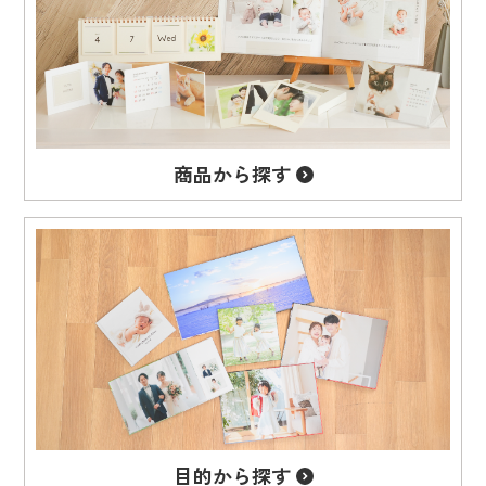
商品から
探す
目的から
探す