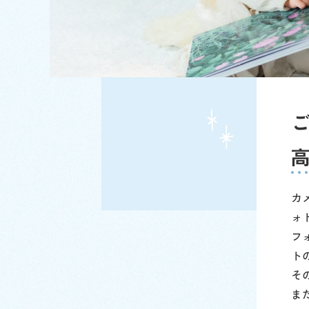
カ
ォ
フ
ト
そ
ま