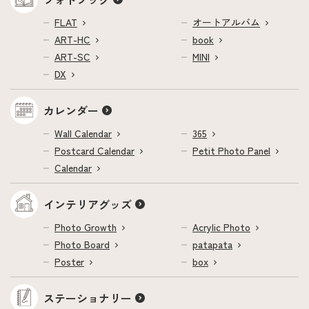
FLAT
オートアルバム
ART-HC
book
ART-SC
MINI
DX
カレンダー
Wall Calendar
365
Postcard Calendar
Petit Photo Panel
Calendar
インテリアグッズ
Photo Growth
Acrylic Photo
Photo Board
patapata
Poster
box
ステーショナリー