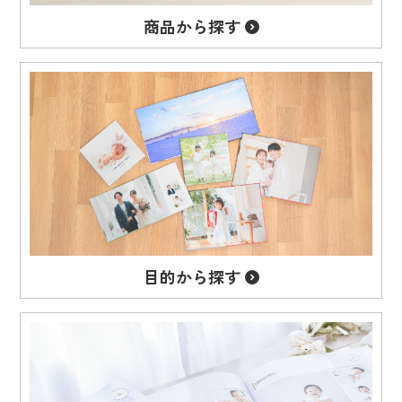
商品から
探す
目的から
探す