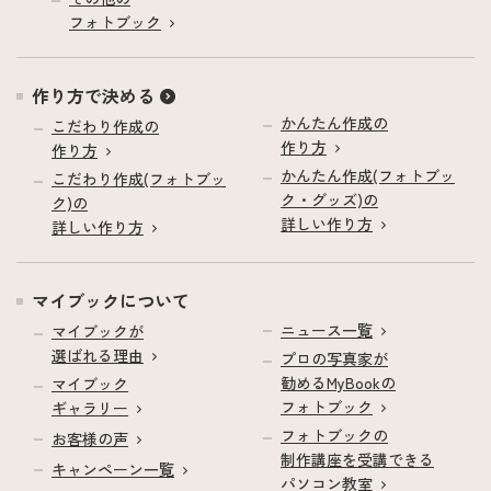
フォトブック
作り方で決める
かんたん作成の
こだわり作成の
作り方
作り方
かんたん作成(フォトブッ
こだわり作成(フォトブッ
ク・グッズ)の
ク)の
詳しい作り方
詳しい作り方
マイブックについて
ニュース一覧
マイブックが
選ばれる理由
プロの写真家が
勧めるMyBookの
マイブック
フォトブック
ギャラリー
フォトブックの
お客様の声
制作講座を受講できる
キャンペーン一覧
パソコン教室