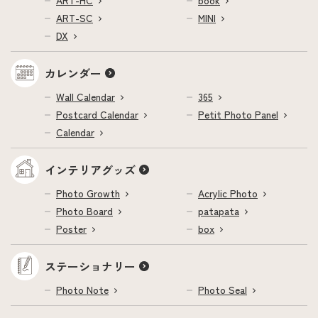
ART-HC
book
ART-SC
MINI
DX
カレンダー
Wall Calendar
365
Postcard Calendar
Petit Photo Panel
Calendar
インテリアグッズ
Photo Growth
Acrylic Photo
Photo Board
patapata
Poster
box
ステーショナリー
Photo Note
Photo Seal