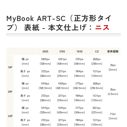
MyBook ART-SC（正方形タイ
プ） 表紙 - 本文仕上げ：
ニス
260S
210S
180S
CD
背表紙幅
幅 px
5405px
4381px
3767px
2620px
(mm)
(528mm)
(428mm)
(368mm)
(256mm)
20px
10P
(2mm)
高さ px
2723px
2211px
1904px
1331px
(mm)
(266mm)
(216mm)
(186mm)
(130mm)
幅 px
5410px
4386px
3772px
2626px
(mm)
(528.5mm)
(428.5mm)
(368.5mm)
(256.5mm)
26px
20P
(2.5mm)
高さ px
2723px
2211px
1904px
1331px
(mm)
(266mm)
(216mm)
(186mm)
(130mm)
幅 px
5415px
4391px
3777px
2631px
(mm)
(529mm)
(429mm)
(369mm)
(257mm)
31px
30P
(3mm)
高さ px
2723px
2211px
1904px
1331px
(mm)
(266mm)
(216mm)
(186mm)
(130mm)