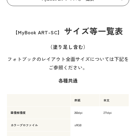
サイズ等一覧表
【MyBook ART-SC】
（塗り足し含む）
フォトブックのレイアウト全面サイズについては下記を
ご参照ください。
各種共通
表紙
本文
画像解像度
260dpi
271dpi
カラープロファイル
sRGB