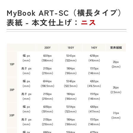
MyBook ART-SC（横長タイプ）
表紙 - 本文仕上げ：
ニス
200Y
180Y
140Y
背表紙幅
幅 px
6039px
5343px
4258px
(mm)
(590mm)
(522mm)
(416mm)
20px
10P
(2mm)
高さ px
2150px
1904px
1515px
(mm)
(210mm)
(186mm)
(148mm)
幅 px
6044px
5348px
4263px
(mm)
(590.5mm)
(522.5mm)
(416.5mm)
26px
20P
(2.5mm)
高さ px
2150px
1904px
1515px
(mm)
(210mm)
(186mm)
(148mm)
幅 px
6050px
5354px
4269px
(mm)
(591mm)
(523mm)
(417mm)
31px
30P
(3mm)
高さ px
2150px
1904px
1515px
(mm)
(210mm)
(186mm)
(148mm)
幅 px
6060px
5364px
4279px