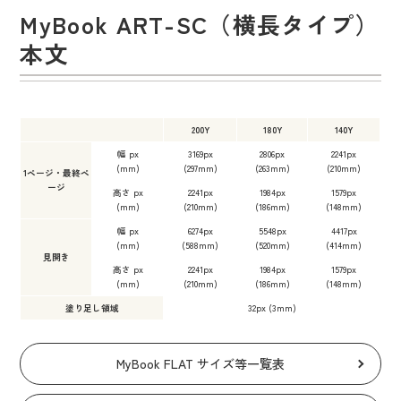
MyBook ART-SC（横長タイプ）
本文
200Y
180Y
140Y
幅 px
3169px
2806px
2241px
(mm)
(297mm)
(263mm)
(210mm)
1ページ・最終ペ
ージ
高さ px
2241px
1984px
1579px
(mm)
(210mm)
(186mm)
(148mm)
幅 px
6274px
5548px
4417px
(mm)
(588mm)
(520mm)
(414mm)
見開き
高さ px
2241px
1984px
1579px
(mm)
(210mm)
(186mm)
(148mm)
塗り足し領域
32px (3mm)
MyBook FLAT サイズ等一覧表