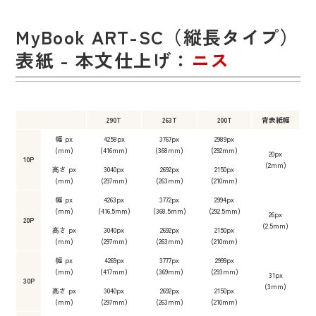
MyBook ART-SC（縦長タイプ）
表紙 - 本文仕上げ：
ニス
290T
263T
200T
背表紙幅
幅 px
4258px
3767px
2989px
(mm)
(416mm)
(368mm)
(292mm)
20px
10P
(2mm)
高さ px
3040px
2692px
2150px
(mm)
(297mm)
(263mm)
(210mm)
幅 px
4263px
3772px
2994px
(mm)
(416.5mm)
(368.5mm)
(292.5mm)
26px
20P
(2.5mm)
高さ px
3040px
2692px
2150px
(mm)
(297mm)
(263mm)
(210mm)
幅 px
4269px
3777px
2999px
(mm)
(417mm)
(369mm)
(293mm)
31px
30P
(3mm)
高さ px
3040px
2692px
2150px
(mm)
(297mm)
(263mm)
(210mm)