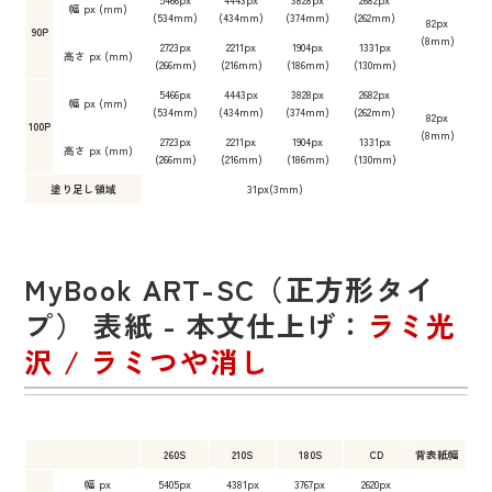
幅 px (mm)
(534mm)
(434mm)
(374mm)
(262mm)
82px
90P
(8mm)
2723px
2211px
1904px
1331px
高さ px (mm)
(266mm)
(216mm)
(186mm)
(130mm)
5466px
4443px
3828px
2682px
幅 px (mm)
(534mm)
(434mm)
(374mm)
(262mm)
82px
100P
(8mm)
2723px
2211px
1904px
1331px
高さ px (mm)
(266mm)
(216mm)
(186mm)
(130mm)
塗り足し領域
31px(3mm)
MyBook ART-SC（正方形タイ
プ） 表紙 - 本文仕上げ：
ラミ光
沢 / ラミつや消し
260S
210S
180S
CD
背表紙幅
幅 px
5405px
4381px
3767px
2620px