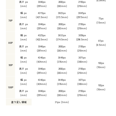
(6.5mm)
高さ px
3040px
2692px
2150px
(mm)
(297mm)
(263mm)
(210mm)
幅 px
4315px
3823px
3045px
(mm)
(421.5mm)
(373.5mm)
(297.5mm)
77px
70P
(7.5mm)
高さ px
3040px
2692px
2150px
(mm)
(297mm)
(263mm)
(210mm)
幅 px
4325px
3833px
3056px
(mm)
(422.5mm)
(374.5mm)
(298.5mm)
87px
80P
(8.5mm)
高さ px
3040px
2692px
2150px
(mm)
(297mm)
(263mm)
(210mm)
幅 px
4340px
3849px
3071px
(mm)
(424mm)
(376mm)
(300mm)
102px
90P
(10mm)
高さ px
3040px
2692px
2150px
(mm)
(297mm)
(263mm)
(210mm)
幅 px
4340px
3849px
3071px
(mm)
(424mm)
(376mm)
(300mm)
102px
100P
(10mm)
高さ px
3040px
2692px
2150px
(mm)
(297mm)
(263mm)
(210mm)
塗り足し領域
31px (3mm)