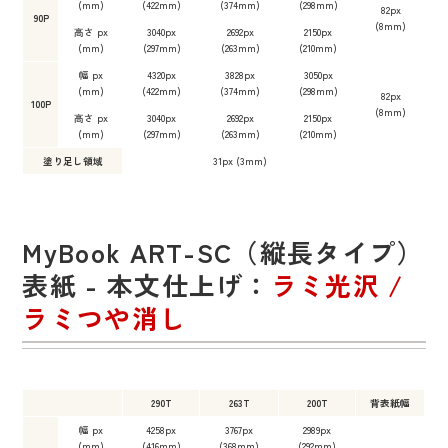
(mm)
(422mm)
(374mm)
(298mm)
82px
90P
(8mm)
高さ px
3040px
2692px
2150px
(mm)
(297mm)
(263mm)
(210mm)
幅 px
4320px
3828px
3050px
(mm)
(422mm)
(374mm)
(298mm)
82px
100P
(8mm)
高さ px
3040px
2692px
2150px
(mm)
(297mm)
(263mm)
(210mm)
塗り足し領域
31px (3mm)
MyBook ART-SC（縦長タイプ）
表紙 - 本文仕上げ：
ラミ光沢 /
ラミつや消し
290T
263T
200T
背表紙幅
幅 px
4258px
3767px
2989px
(mm)
(416mm)
(368mm)
(292mm)