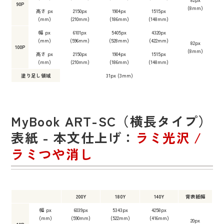
90P
(8mm)
高さ px
2150px
1904px
1515px
(mm)
(210mm)
(186mm)
(148mm)
幅 px
6101px
5405px
4320px
(mm)
(596mm)
(528mm)
(422mm)
82px
100P
(8mm)
高さ px
2150px
1904px
1515px
(mm)
(210mm)
(186mm)
(148mm)
塗り足し領域
31px (3mm)
MyBook ART-SC（横長タイプ）
表紙 - 本文仕上げ：
ラミ光沢 /
ラミつや消し
200Y
180Y
140Y
背表紙幅
幅 px
6039px
5343px
4258px
(mm)
(590mm)
(522mm)
(416mm)
20px