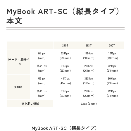
MyBook ART-SC（縦長タイプ）
本文
290T
263T
200T
幅 px
2241px
1984px
1579px
(mm)
(210mm)
(186mm)
(148mm)
1ページ・最終ペ
ージ
高さ px
3169px
2806px
2241px
(mm)
(297mm)
(263mm)
(210mm)
幅 px
4417px
3905px
3094px
(mm)
(414mm)
(366mm)
(290mm)
見開き
高さ px
3169px
2806px
2241px
(mm)
(297mm)
(263mm)
(210mm)
塗り足し領域
32px (3mm)
MyBook ART-SC（横長タイプ）