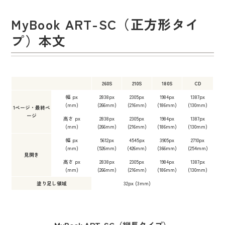
MyBook ART-SC（正方形タイ
プ）本文
260S
210S
180S
CD
幅 px
2838px
2305px
1984px
1387px
(mm)
(266mm)
(216mm)
(186mm)
(130mm)
1ページ・最終ペ
ージ
高さ px
2838px
2305px
1984px
1387px
(mm)
(266mm)
(216mm)
(186mm)
(130mm)
幅 px
5612px
4545px
3905px
2710px
(mm)
(526mm)
(426mm)
(366mm)
(254mm)
見開き
高さ px
2838px
2305px
1984px
1387px
(mm)
(266mm)
(216mm)
(186mm)
(130mm)
塗り足し領域
32px (3mm)
MyBook ART-SC（縦長タイプ）