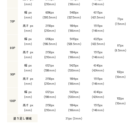
(mm)
(210mm)
(186mm)
(148mm)
幅 px
6096px
5400px
4315px
(mm)
(595.5mm)
(527.5mm)
(421.5mm)
77px
70P
(7.5mm)
高さ px
2150px
1904px
1515px
(mm)
(210mm)
(186mm)
(148mm)
幅 px
6106px
5410px
4325px
(mm)
(596.5mm)
(528.5mm)
(422.5mm)
87px
80P
(8.5mm)
高さ px
2150px
1904px
1515px
(mm)
(210mm)
(186mm)
(148mm)
幅 px
6121px
5425px
4340px
(mm)
(598mm)
(530mm)
(424mm)
102px
90P
(10mm)
高さ px
2150px
1904px
1515px
(mm)
(210mm)
(186mm)
(148mm)
幅 px
6121px
5425px
4340px
(mm)
(598mm)
(530mm)
(424mm)
102px
100P
(10mm)
高さ px
2150px
1904px
1515px
(mm)
(210mm)
(186mm)
(148mm)
塗り足し領域
31px (3mm)