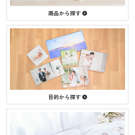
商品から
探す
目的から
探す