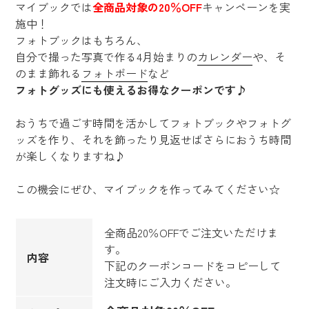
マイブックでは
全商品対象の20％OFF
キャンペーンを実
施中！
フォトブックはもちろん、
自分で撮った写真で作る4月始まりの
カレンダー
や、
そ
のまま飾れる
フォトボード
など
フォトグッズにも使えるお得なクーポンです♪
おうちで過ごす時間を活かしてフォトブックやフォトグ
ッズを作り、
それを飾ったり見返せばさらにおうち時間
が楽しくなりますね♪
この機会にぜひ、マイブックを作ってみてください☆
全商品20％OFFでご注文いただけま
す。
内容
下記のクーポンコードをコピーして
注文時にご入力ください。