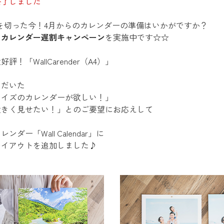
終了しました
を切った今！4月からのカレンダーの準備はいかがですか？
は
カレンダー遅割キャンペーン
を実施中です☆☆
！「WallCarender（A4）」
ただいた
サイズのカレンダーが欲しい！」
大きく見せたい！」とのご要望にお応えして
ダー「Wall Calendar」に
レイアウトを追加しました♪