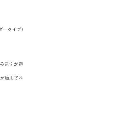
レンダータイプ）
のみ割引が適
引が適用され