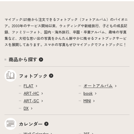
マイブックは1冊から注文できるフォトブック（フォトアルバム）のパイオニ
ア。2000年のサービス開始以来、ウェディングや新婚旅行、子どもの成長記
録、ファミリーフォト、国内・海外旅行、卒園・卒業アルバム、趣味の写真
集など、大切な思い出の写真をかんたん鮮やかに残せるフォトブックサービ
スを展開しております。スマホの写真もぜひマイブックでフォトブックに！
商品から探す
フォトブック
FLAT
オートアルバム
ART-HC
book
ART-SC
MINI
DX
カレンダー
Wall Calendar
365