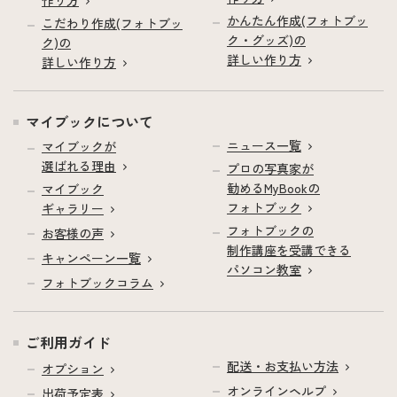
かんたん作成(フォトブッ
こだわり作成(フォトブッ
ク・グッズ)の
ク)の
詳しい作り方
詳しい作り方
マイブックについて
ニュース一覧
マイブックが
選ばれる理由
プロの写真家が
勧めるMyBookの
マイブック
フォトブック
ギャラリー
フォトブックの
お客様の声
制作講座を受講できる
キャンペーン一覧
パソコン教室
フォトブックコラム
ご利用ガイド
配送・お支払い方法
オプション
オンラインヘルプ
出荷予定表