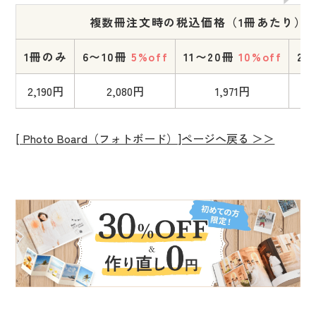
複数冊注文時の税込価格（1冊あたり）
1冊のみ
6〜10冊
5%off
11〜20冊
10%off
21
2,190円
2,080円
1,971円
[ Photo Board（フォトボード）]ページへ戻る ＞＞