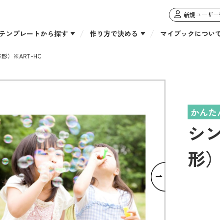
新規ユーザー
テンプレートから探す
作り方で決める
マイブックについ
）※ART-HC
かんた
シ
形）