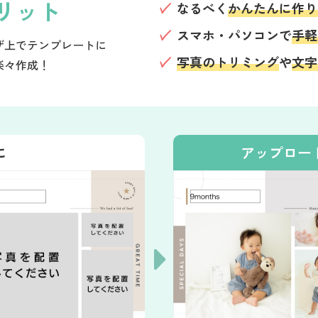
リット
なるべく
かんたんに作り
スマホ・パソコンで
手軽
ザ上でテンプレートに
写真のトリミング
や
文字
楽々作成！
に
アップロー