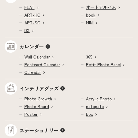
FLAT
オートアルバム
ART-HC
book
ART-SC
MINI
DX
カレンダー
Wall Calendar
365
Postcard Calendar
Petit Photo Panel
Calendar
インテリアグッズ
Photo Growth
Acrylic Photo
Photo Board
patapata
Poster
box
ステーショナリー