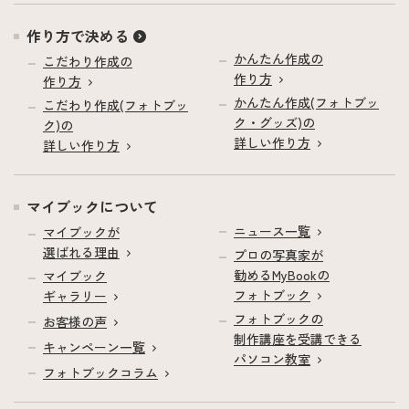
作り方で決める
かんたん作成の
こだわり作成の
作り方
作り方
かんたん作成(フォトブッ
こだわり作成(フォトブッ
ク・グッズ)の
ク)の
詳しい作り方
詳しい作り方
マイブックについて
ニュース一覧
マイブックが
選ばれる理由
プロの写真家が
勧めるMyBookの
マイブック
フォトブック
ギャラリー
フォトブックの
お客様の声
制作講座を受講できる
キャンペーン一覧
パソコン教室
フォトブックコラム