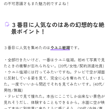
の不可思議さもまた魅力的ですよね！
３番目に人気なのはあの幻想的な絶
景ポイント！
３番目に人気を集めたのは
ウユニ岩湖
です。
・全部行きたいけど、一番はウユニ塩湖。初めて写真で見
たときの衝撃が忘れられない。(20代/女性/契約派遣社員)
・ウユニ塩湖には行ってみたいですね。テレビで空が湖面
に反射している姿を見て、完全に心を奪われてしまいまし
た。一度でいいから間近でそれを見てみたいです。(40代/
男性/無職)
・テレビで見て憧れた。本当にここでしか出来ない景色が
見れそうだし、体験することもできるから。水面に空が映
って本当に別世界に来たように感じそう。(30代/女性/専