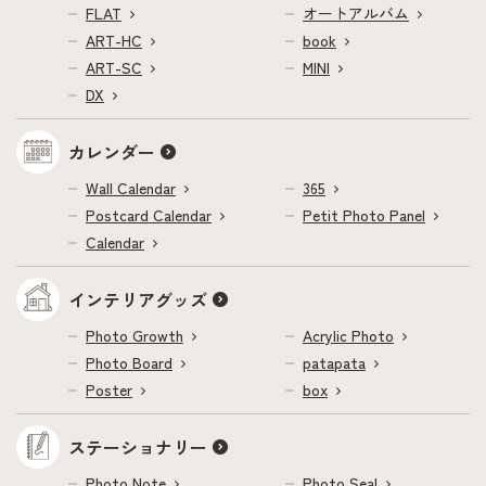
FLAT
オートアルバム
ART-HC
book
ART-SC
MINI
DX
カレンダー
Wall Calendar
365
Postcard Calendar
Petit Photo Panel
Calendar
インテリアグッズ
Photo Growth
Acrylic Photo
Photo Board
patapata
Poster
box
ステーショナリー
Photo Note
Photo Seal