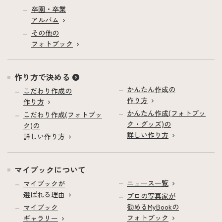
卒園・卒業
アルバム
その他の
フォトブック
作り方で決める
かんたん作成の
こだわり作成の
作り方
作り方
かんたん作成(フォトブッ
こだわり作成(フォトブッ
ク・グッズ)の
ク)の
詳しい作り方
詳しい作り方
マイブックについて
ニュース一覧
マイブックが
選ばれる理由
プロの写真家が
勧めるMyBookの
マイブック
フォトブック
ギャラリー