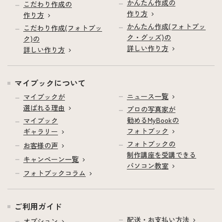
かんたん作成の
こだわり作成の
作り方
作り方
かんたん作成(フォトブッ
こだわり作成(フォトブッ
ク・グッズ)の
ク)の
詳しい作り方
詳しい作り方
マイブックについて
ニュース一覧
マイブックが
選ばれる理由
プロの写真家が
勧めるMyBookの
マイブック
フォトブック
ギャラリー
フォトブックの
お客様の声
制作講座を受講できる
キャンペーン一覧
パソコン教室
フォトブックコラム
ご利用ガイド
配送・お支払い方法
オプション