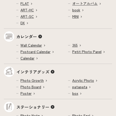
FLAT
オートアルバム
ART-HC
book
ART-SC
MINI
DX
カレンダー
Wall Calendar
365
Postcard Calendar
Petit Photo Panel
Calendar
インテリアグッズ
Photo Growth
Acrylic Photo
Photo Board
patapata
Poster
box
ステーショナリー
Photo Note
Photo Seal