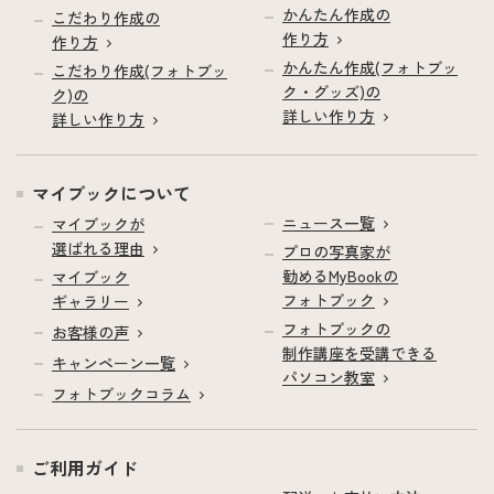
かんたん作成の
こだわり作成の
作り方
作り方
かんたん作成(フォトブッ
こだわり作成(フォトブッ
ク・グッズ)の
ク)の
詳しい作り方
詳しい作り方
マイブックについて
ニュース一覧
マイブックが
選ばれる理由
プロの写真家が
勧めるMyBookの
マイブック
フォトブック
ギャラリー
フォトブックの
お客様の声
制作講座を受講できる
キャンペーン一覧
パソコン教室
フォトブックコラム
ご利用ガイド