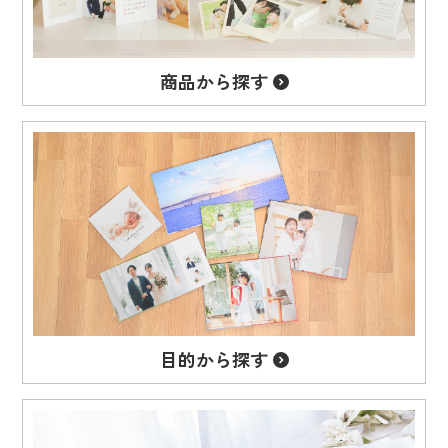
商品から
探す
目的から
探す