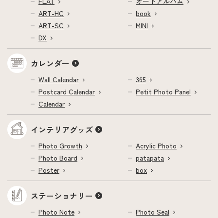
FLAT
オートアルバム
ART-HC
book
ART-SC
MINI
DX
カレンダー
Wall Calendar
365
Postcard Calendar
Petit Photo Panel
Calendar
インテリアグッズ
Photo Growth
Acrylic Photo
Photo Board
patapata
Poster
box
ステーショナリー
Photo Note
Photo Seal