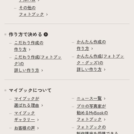
その他の
フォトブック
作り方で決める
かんたん作成の
こだわり作成の
作り方
作り方
かんたん作成(フォトブッ
こだわり作成(フォトブッ
ク・グッズ)の
ク)の
詳しい作り方
詳しい作り方
マイブックについて
ニュース一覧
マイブックが
選ばれる理由
プロの写真家が
勧めるMyBookの
マイブック
フォトブック
ギャラリー
フォトブックの
お客様の声
制作講座を受講できる