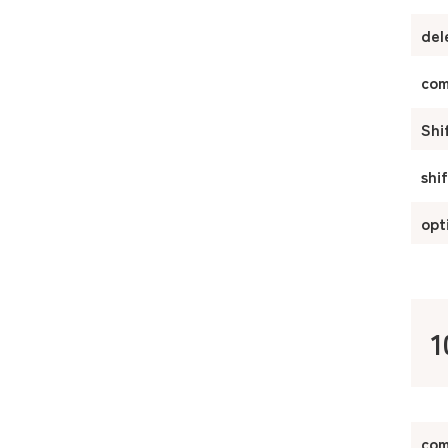
del
co
Shi
shi
opt
com