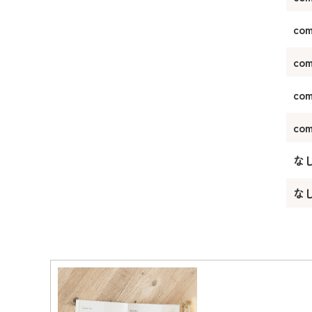
com
co
com
co
な
な