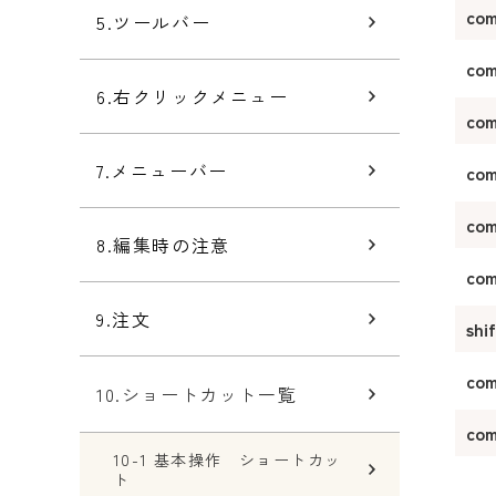
co
5.ツールバー
co
6.右クリックメニュー
co
7.メニューバー
co
co
8.編集時の注意
co
9.注文
shi
com
10.ショートカット一覧
co
10-1 基本操作 ショートカッ
ト