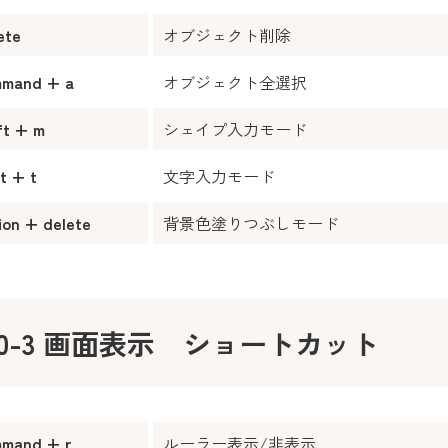
ete
オブジェクト削除
mmand + a
オブジェクト全選択
ft + m
シェイプ入力モード
ft + t
文字入力モード
ion + delete
背景色塗りつぶしモード
10-3 画面表示 ショートカット
mand + r
ルーラー表示/非表示