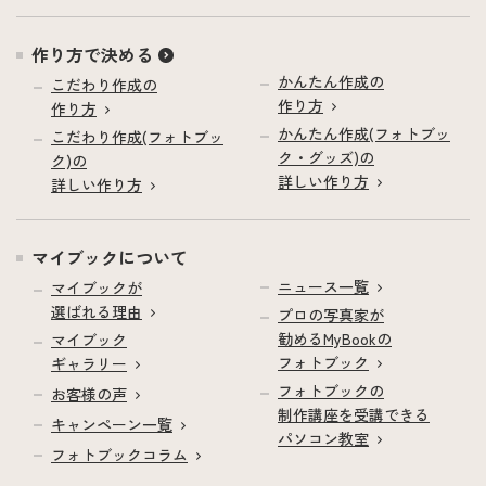
作り方で決める
かんたん作成の
こだわり作成の
作り方
作り方
かんたん作成(フォトブッ
こだわり作成(フォトブッ
ク・グッズ)の
ク)の
詳しい作り方
詳しい作り方
マイブックについて
ニュース一覧
マイブックが
選ばれる理由
プロの写真家が
勧めるMyBookの
マイブック
フォトブック
ギャラリー
フォトブックの
お客様の声
制作講座を受講できる
キャンペーン一覧
パソコン教室
フォトブックコラム