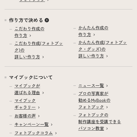
作り方で決める
かんたん作成の
こだわり作成の
作り方
作り方
かんたん作成(フォトブッ
こだわり作成(フォトブッ
ク・グッズ)の
ク)の
詳しい作り方
詳しい作り方
マイブックについて
ニュース一覧
マイブックが
選ばれる理由
プロの写真家が
勧めるMyBookの
マイブック
フォトブック
ギャラリー
フォトブックの
お客様の声
制作講座を受講できる
キャンペーン一覧
パソコン教室
フォトブックコラム