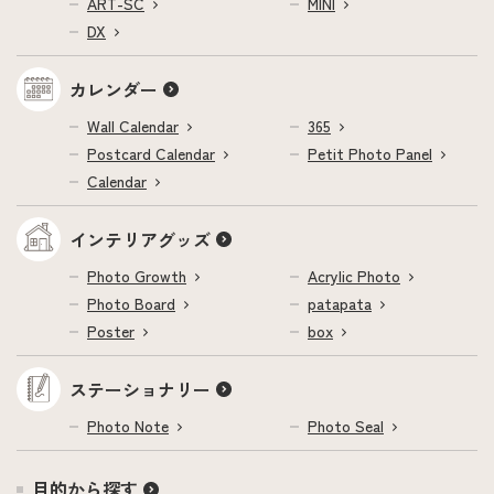
ART-SC
MINI
DX
カレンダー
Wall Calendar
365
Postcard Calendar
Petit Photo Panel
Calendar
インテリアグッズ
Photo Growth
Acrylic Photo
Photo Board
patapata
Poster
box
ステーショナリー
Photo Note
Photo Seal
目的から探す